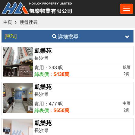
Togg
navi
主頁
›
樓盤搜尋
[重設]
詳細搜尋
凱樂苑
長沙灣
低層
實用：393 呎
綠表價
：
$438萬
2房
凱樂苑
長沙灣
中層
實用：477 呎
綠表價
：
$650萬
2房
凱樂苑
長沙灣