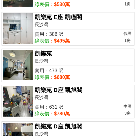
綠表價
：
$530萬
1房
凱樂苑 E座 凱瞳閣
長沙灣
低層
實用：386 呎
綠表價
：
$495萬
1房
凱樂苑
長沙灣
實用：473 呎
綠表價
：
$680萬
凱樂苑 D座 凱旭閣
長沙灣
中層
實用：631 呎
綠表價
：
$780萬
3房
凱樂苑 D座 凱旭閣
長沙灣