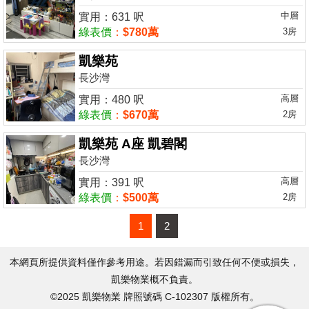
中層
實用：631 呎
綠表價
：
$780萬
3房
凱樂苑
長沙灣
高層
實用：480 呎
綠表價
：
$670萬
2房
凱樂苑 A座 凱碧閣
長沙灣
高層
實用：391 呎
綠表價
：
$500萬
2房
1
2
本網頁所提供資料僅作參考用途。若因錯漏而引致任何不便或損失，
凱樂物業概不負責。
©2025 凱樂物業 牌照號碼 C-102307 版權所有。