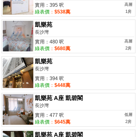
高層
實用：395 呎
綠表價
：
$538萬
1房
凱樂苑
長沙灣
高層
實用：480 呎
綠表價
：
$680萬
2房
凱樂苑
長沙灣
實用：394 呎
綠表價
：
$448萬
凱樂苑 A座 凱碧閣
長沙灣
低層
實用：477 呎
綠表價
：
$645萬
2房
凱樂苑 A座 凱碧閣