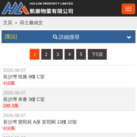
Togg
navi
主頁
›
田土廳成交
[重設]
詳細搜尋
1
2
3
4
5
下5頁
2026-08-07
長沙灣 悅雅 8樓 C室
418萬
2026-08-07
長沙灣 幸薈 3樓 C室
288.3萬
2026-08-07
長沙灣 寶熙苑 A座 富熙閣 13樓 10室
618萬