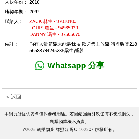
入伙年份：
2018
地契年期：
2067
聯絡人：
ZACK 林生 - 97010400
LOUIS 羅生 - 94965333
DANNY 馮生 - 97505676
備註：
尚有大量筍盤未能盡錄 & 歡迎業主放盤 請即致電218
56588 /94245236梁生謝謝
Whatsapp 分享
< 返回
本網頁所提供資料僅作參考用途。若因錯漏而引致任何不便或損失，
凱樂物業概不負責。
©2025 凱樂物業 牌照號碼 C-102307 版權所有。