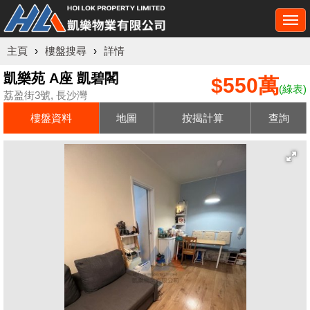
Togg
navi
主頁
›
樓盤搜尋
›
詳情
凱樂苑 A座 凱碧閣
$550萬
(綠表)
荔盈街3號, 長沙灣
樓盤資料
地圖
按揭計算
查詢