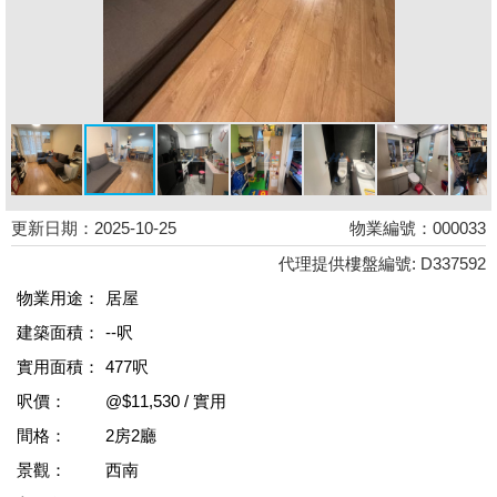
更新日期：2025-10-25
物業編號：000033
代理提供樓盤編號: D337592
物業用途：
居屋
建築面積：
--呎
實用面積：
477呎
呎價：
@$11,530 / 實用
間格：
2房2廳
景觀：
西南