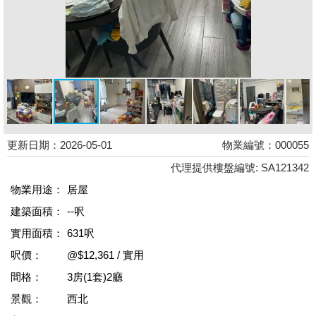
更新日期：2026-05-01
物業編號：000055
代理提供樓盤編號: SA121342
物業用途：
居屋
建築面積：
--呎
實用面積：
631呎
呎價：
@$12,361 / 實用
間格：
3房(1套)2廳
景觀：
西北