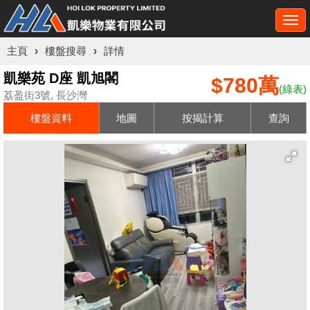
Togg
navi
主頁
›
樓盤搜尋
›
詳情
凱樂苑 D座 凱旭閣
$780萬
(綠表)
荔盈街3號, 長沙灣
樓盤資料
地圖
按揭計算
查詢