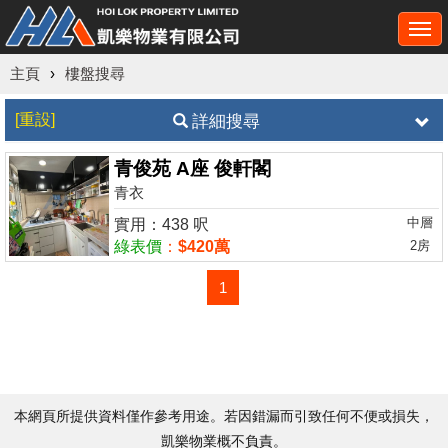
Togg
navi
主頁
›
樓盤搜尋
[重設]
詳細搜尋
青俊苑 A座 俊軒閣
青衣
中層
實用：438 呎
綠表價
：
$420萬
2房
1
本網頁所提供資料僅作參考用途。若因錯漏而引致任何不便或損失，
凱樂物業概不負責。