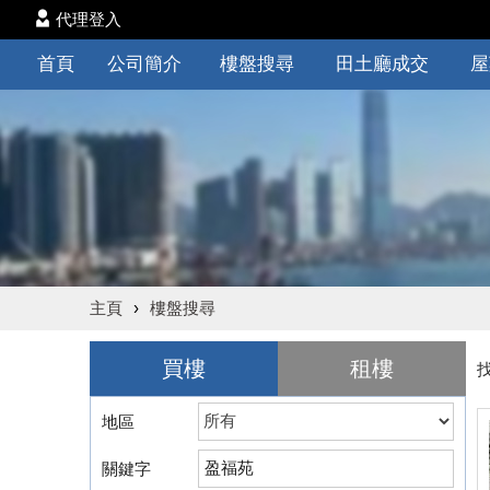
代理登入
首頁
公司簡介
樓盤搜尋
田土廳成交
屋
主頁
›
樓盤搜尋
買樓
租樓
地區
關鍵字