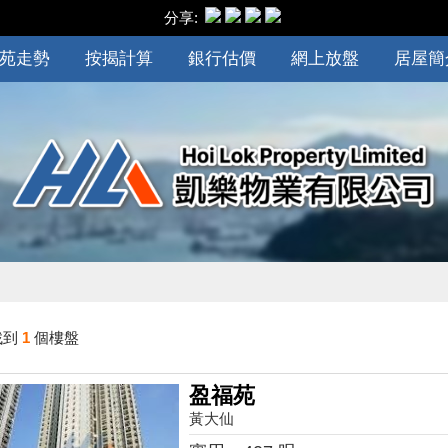
分享:
苑走勢
按揭計算
銀行估價
網上放盤
居屋簡
找到
1
個樓盤
盈福苑
黃大仙