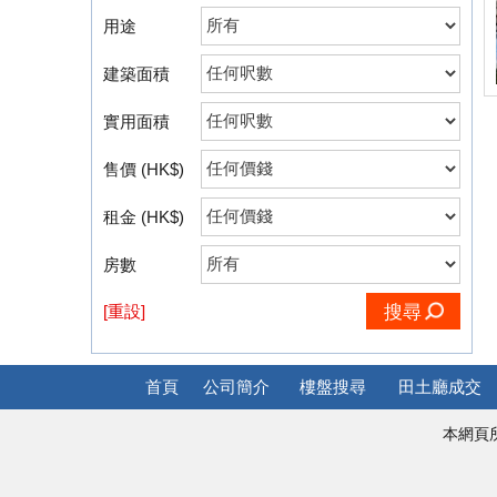
用途
建築面積
實用面積
售價 (HK$)
租金 (HK$)
房數
[重設]
搜尋
首頁
公司簡介
樓盤搜尋
田土廳成交
本網頁