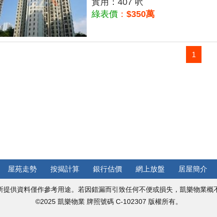
實用：407 呎
綠表價
：
$350萬
1
屋苑走勢
按揭計算
銀行估價
網上放盤
居屋簡介
所提供資料僅作參考用途。若因錯漏而引致任何不便或損失，凱樂物業概
©2025 凱樂物業 牌照號碼 C-102307 版權所有。