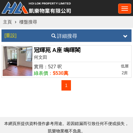
Togg
navi
主頁
›
樓盤搜尋
[重設]
詳細搜尋
冠暉苑 A座 鳴暉閣
何文田
低層
實用：527 呎
綠表價
：
$530萬
2房
1
本網頁所提供資料僅作參考用途。若因錯漏而引致任何不便或損失，
凱樂物業概不負責。