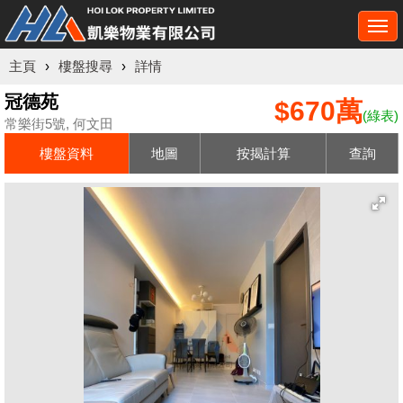
Togg
navi
主頁
›
樓盤搜尋
›
詳情
冠德苑
$670萬
(綠表)
常樂街5號, 何文田
樓盤資料
地圖
按揭計算
查詢