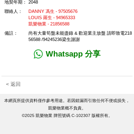
地契年期：
2048
聯絡人：
DANNY 馮生 - 97505676
LOUIS 羅生 - 94965333
凱樂物業 - 21856588
備註：
尚有大量筍盤未能盡錄 & 歡迎業主放盤 請即致電218
56588 /94245236梁生謝謝
Whatsapp 分享
< 返回
本網頁所提供資料僅作參考用途。若因錯漏而引致任何不便或損失，
凱樂物業概不負責。
©2025 凱樂物業 牌照號碼 C-102307 版權所有。