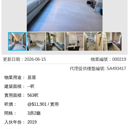
更新日期：2026-06-15
物業編號：000219
代理提供樓盤編號: SA493417
物業用途：
居屋
建築面積：
--呎
實用面積：
563呎
呎價：
@$11,901 / 實用
間格：
3房2廳
入伙年份：
2019