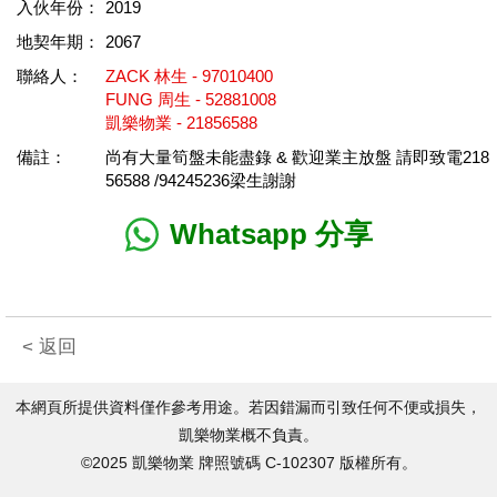
入伙年份：
2019
地契年期：
2067
聯絡人：
ZACK 林生 - 97010400
FUNG 周生 - 52881008
凱樂物業 - 21856588
備註：
尚有大量筍盤未能盡錄 & 歡迎業主放盤 請即致電218
56588 /94245236梁生謝謝
Whatsapp 分享
< 返回
本網頁所提供資料僅作參考用途。若因錯漏而引致任何不便或損失，
凱樂物業概不負責。
©2025 凱樂物業 牌照號碼 C-102307 版權所有。