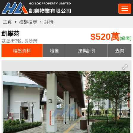
Togg
navi
主頁
›
樓盤搜尋
›
詳情
凱樂苑
$520萬
(綠表)
荔盈街3號, 長沙灣
樓盤資料
地圖
按揭計算
查詢