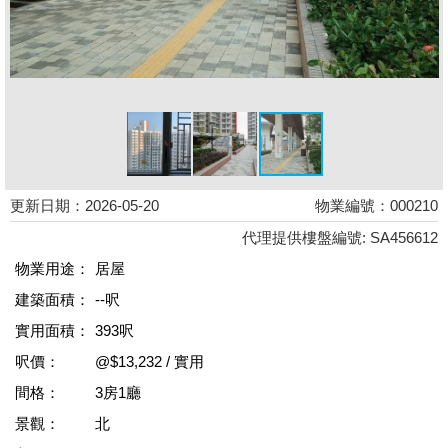
更新日期：2026-05-20
物業編號：000210
代理提供樓盤編號: SA456612
物業用途：
居屋
建築面積：
--呎
實用面積：
393呎
呎價：
@$13,232 / 實用
間格：
3房1廳
景觀：
北