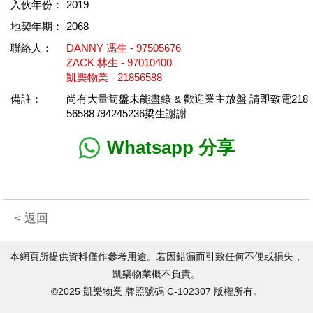
入伙年份：
2019
地契年期：
2068
聯絡人：
DANNY 馮生 - 97505676
ZACK 林生 - 97010400
凱樂物業 - 21856588
備註：
尚有大量筍盤未能盡錄 & 歡迎業主放盤 請即致電218
56588 /94245236梁生謝謝
Whatsapp 分享
< 返回
本網頁所提供資料僅作參考用途。若因錯漏而引致任何不便或損失，
凱樂物業概不負責。
©2025 凱樂物業 牌照號碼 C-102307 版權所有。