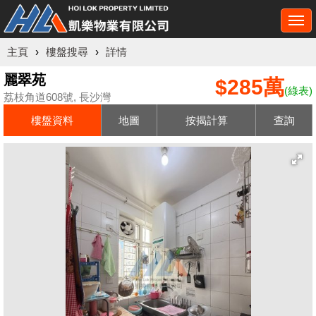
Togg
navi
主頁
›
樓盤搜尋
›
詳情
麗翠苑
$285萬
(綠表)
荔枝角道608號, 長沙灣
樓盤資料
地圖
按揭計算
查詢