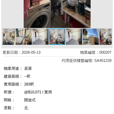
更新日期：2026-05-13
物業編號：000207
代理提供樓盤編號: SA451228
物業用途：
居屋
建築面積：
--呎
實用面積：
283呎
呎價：
@$10,071 / 實用
間格：
開放式
景觀：
北