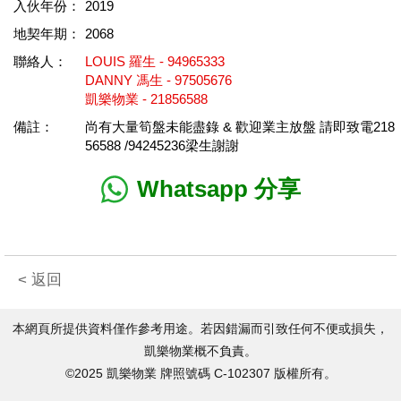
入伙年份：
2019
地契年期：
2068
聯絡人：
LOUIS 羅生 - 94965333
DANNY 馮生 - 97505676
凱樂物業 - 21856588
備註：
尚有大量筍盤未能盡錄 & 歡迎業主放盤 請即致電218
56588 /94245236梁生謝謝
Whatsapp 分享
< 返回
本網頁所提供資料僅作參考用途。若因錯漏而引致任何不便或損失，
凱樂物業概不負責。
©2025 凱樂物業 牌照號碼 C-102307 版權所有。