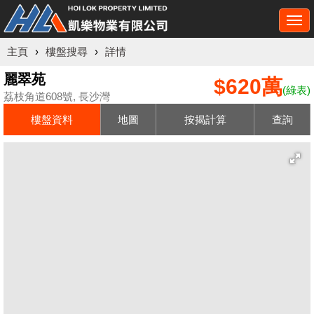
Togg
navi
主頁
›
樓盤搜尋
›
詳情
麗翠苑
$620萬
(綠表)
荔枝角道608號, 長沙灣
樓盤資料
地圖
按揭計算
查詢