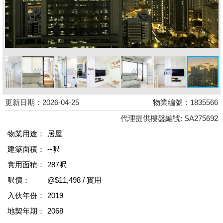
更新日期：2026-04-25
物業編號：1835566
代理提供樓盤編號: SA275692
物業用途：
居屋
建築面積：
--呎
實用面積：
287呎
呎價：
@$11,498 / 實用
入伙年份：
2019
地契年期：
2068