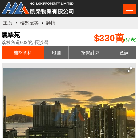
Togg
navi
主頁
›
樓盤搜尋
›
詳情
麗翠苑
$330萬
(綠表)
荔枝角道608號, 長沙灣
樓盤資料
地圖
按揭計算
查詢