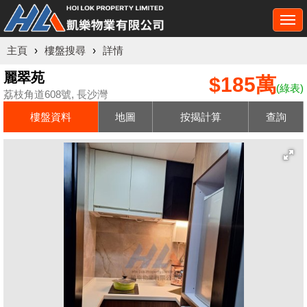
Togg
navi
主頁
›
樓盤搜尋
›
詳情
麗翠苑
$185萬
(綠表)
荔枝角道608號, 長沙灣
樓盤資料
地圖
按揭計算
查詢