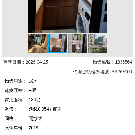
更新日期：2026-04-25
物業編號：1835564
代理提供樓盤編號: SA269100
物業用途：
居屋
建築面積：
--呎
實用面積：
184呎
呎價：
@$10,054 / 實用
間格：
開放式
入伙年份：
2019