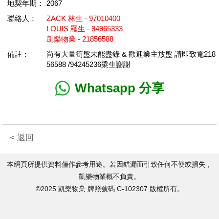
地契年期：
2067
聯絡人：
ZACK 林生 - 97010400
LOUIS 羅生 - 94965333
凱樂物業 - 21856588
備註：
尚有大量筍盤未能盡錄 & 歡迎業主放盤 請即致電218
56588 /94245236梁生謝謝
Whatsapp 分享
< 返回
本網頁所提供資料僅作參考用途。若因錯漏而引致任何不便或損失，
凱樂物業概不負責。
©2025 凱樂物業 牌照號碼 C-102307 版權所有。