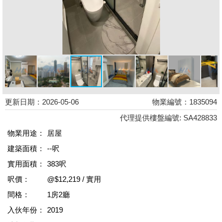
更新日期：2026-05-06
物業編號：1835094
代理提供樓盤編號: SA428833
物業用途：
居屋
建築面積：
--呎
實用面積：
383呎
呎價：
@$12,219 / 實用
間格：
1房2廳
入伙年份：
2019