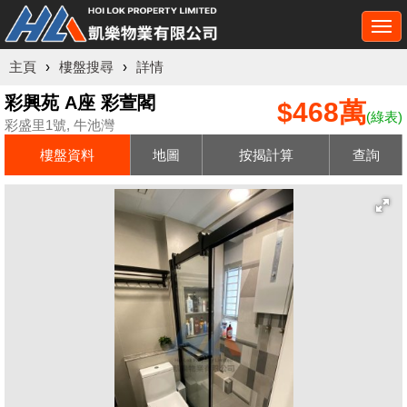
Togg
navi
主頁
›
樓盤搜尋
›
詳情
彩興苑 A座 彩萱閣
$468萬
(綠表)
彩盛里1號, 牛池灣
樓盤資料
地圖
按揭計算
查詢