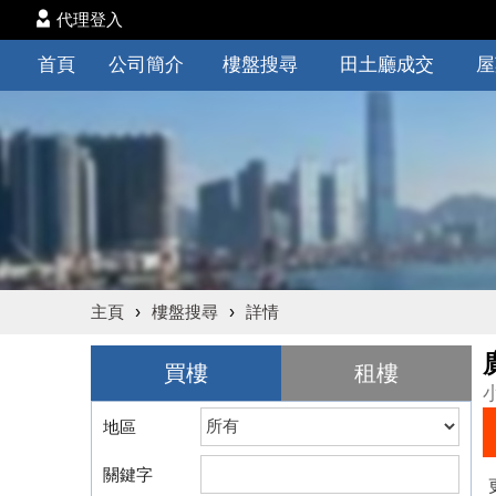
代理登入
首頁
公司簡介
樓盤搜尋
田土廳成交
屋
主頁
›
樓盤搜尋
›
詳情
買樓
租樓
地區
關鍵字