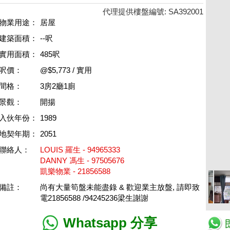
代理提供樓盤編號: SA392001
物業用途：
居屋
建築面積：
--呎
實用面積：
485呎
呎價：
@$5,773 / 實用
間格：
3房2廳1廁
景觀：
開揚
入伙年份：
1989
地契年期：
2051
聯絡人：
LOUIS 羅生 - 94965333
DANNY 馮生 - 97505676
凱樂物業 - 21856588
備註：
尚有大量筍盤未能盡錄 & 歡迎業主放盤, 請即致
電21856588 /94245236梁生謝謝
Whatsapp 分享