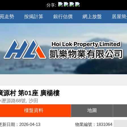
分享:
苑走勢
按揭計算
銀行估價
網上放盤
居屋簡
廣源村 第01座 廣楊樓
小瀝源路68號, 沙田
樓盤資料
地圖
更新日期：2026-04-13
物業編號：1831064