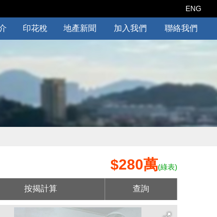
ENG
介
印花稅
地產新聞
加入我們
聯絡我們
$280萬
(綠表)
按揭計算
查詢