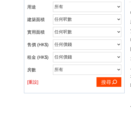
用途
建築面積
實用面積
售價 (HK$)
租金 (HK$)
房數
[重設]
搜尋