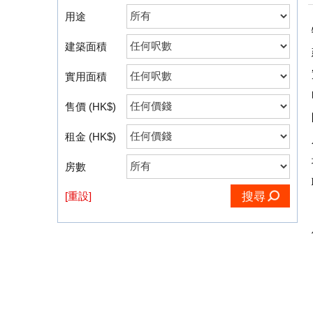
用途
建築面積
實用面積
售價 (HK$)
租金 (HK$)
房數
[重設]
搜尋