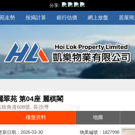
分享:
苑走勢
按揭計算
銀行估價
網上放盤
居屋簡
麗翠苑 第04座 麗棋閣
荔枝角道608號, 長沙灣
樓盤資料
地圖
更新日期：2026-03-30
物業編號：1827998