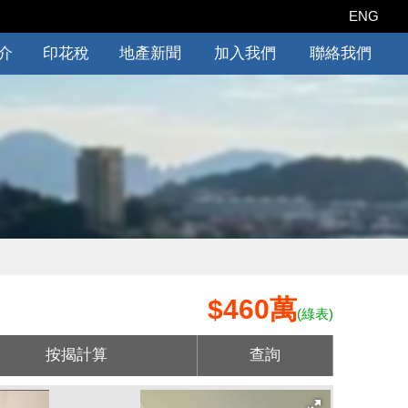
ENG
介
印花稅
地產新聞
加入我們
聯絡我們
$460萬
(綠表)
按揭計算
查詢