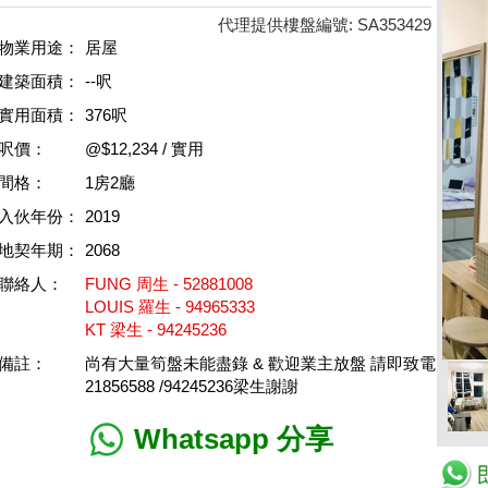
代理提供樓盤編號: SA353429
物業用途：
居屋
建築面積：
--呎
實用面積：
376呎
呎價：
@$12,234 / 實用
間格：
1房2廳
入伙年份：
2019
地契年期：
2068
聯絡人：
FUNG 周生 - 52881008
LOUIS 羅生 - 94965333
KT 梁生 - 94245236
備註：
尚有大量筍盤未能盡錄 & 歡迎業主放盤 請即致電
21856588 /94245236梁生謝謝
Whatsapp 分享