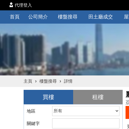
代理登入
首頁
公司簡介
樓盤搜尋
田土廳成交
屋
主頁
›
樓盤搜尋
›
詳情
買樓
租樓
地區
關鍵字