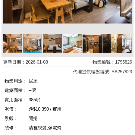
更新日期：2026-01-08
物業編號：1795826
代理提供樓盤編號: SA257923
物業用途：
居屋
建築面積：
--呎
實用面積：
385呎
呎價：
@$10,390 / 實用
景觀：
開揚
裝修：
清雅靚裝,傢電齊