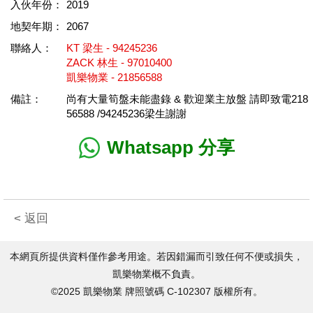
入伙年份：
2019
地契年期：
2067
聯絡人：
KT 梁生 - 94245236
ZACK 林生 - 97010400
凱樂物業 - 21856588
備註：
尚有大量筍盤未能盡錄 & 歡迎業主放盤 請即致電218
56588 /94245236梁生謝謝
Whatsapp 分享
< 返回
本網頁所提供資料僅作參考用途。若因錯漏而引致任何不便或損失，
凱樂物業概不負責。
©2025 凱樂物業 牌照號碼 C-102307 版權所有。