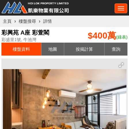
Togg
navi
主頁
›
樓盤搜尋
›
詳情
彩興苑 A座 彩萱閣
$400萬
(綠表)
彩盛里1號, 牛池灣
樓盤資料
地圖
按揭計算
查詢