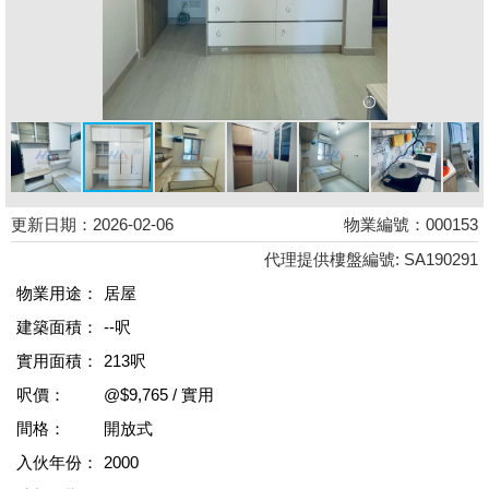
更新日期：2026-02-06
物業編號：000153
代理提供樓盤編號: SA190291
物業用途：
居屋
建築面積：
--呎
實用面積：
213呎
呎價：
@$9,765 / 實用
間格：
開放式
入伙年份：
2000