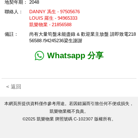
地契年期：
2048
聯絡人：
DANNY 馮生 - 97505676
LOUIS 羅生 - 94965333
凱樂物業 - 21856588
備註：
尚有大量筍盤未能盡錄 & 歡迎業主放盤 請即致電218
56588 /94245236梁生謝謝
Whatsapp 分享
< 返回
本網頁所提供資料僅作參考用途。若因錯漏而引致任何不便或損失，
凱樂物業概不負責。
©2025 凱樂物業 牌照號碼 C-102307 版權所有。