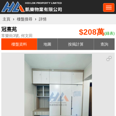
Togg
navi
主頁
›
樓盤搜尋
›
詳情
冠熹苑
$208萬
(綠表)
常樂街3號, 何文田
樓盤資料
地圖
按揭計算
查詢