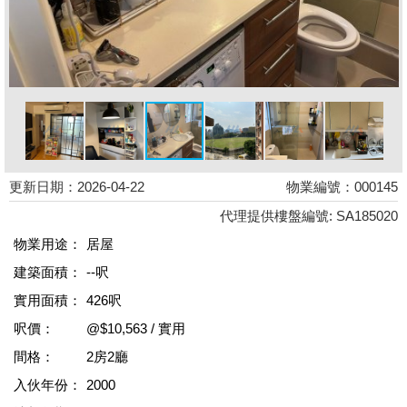
更新日期：2026-04-22
物業編號：000145
代理提供樓盤編號: SA185020
物業用途：
居屋
建築面積：
--呎
實用面積：
426呎
呎價：
@$10,563 / 實用
間格：
2房2廳
入伙年份：
2000