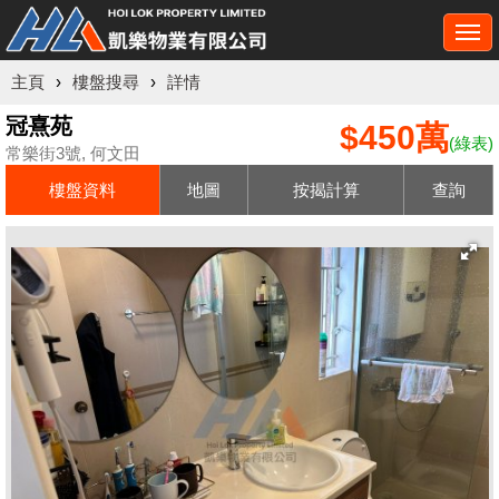
Togg
navi
主頁
›
樓盤搜尋
›
詳情
冠熹苑
$450萬
(綠表)
常樂街3號, 何文田
樓盤資料
地圖
按揭計算
查詢