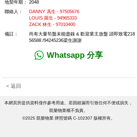
地契年期：
2048
聯絡人：
DANNY 馮生 - 97505676
LOUIS 羅生 - 94965333
ZACK 林生 - 97010400
備註：
尚有大量筍盤未能盡錄 & 歡迎業主放盤 請即致電218
56588 /94245236梁生謝謝
Whatsapp 分享
< 返回
本網頁所提供資料僅作參考用途。若因錯漏而引致任何不便或損失，
凱樂物業概不負責。
©2025 凱樂物業 牌照號碼 C-102307 版權所有。