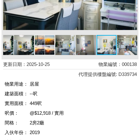
更新日期：2025-10-25
物業編號：000138
代理提供樓盤編號: D339734
物業用途：
居屋
建築面積：
--呎
實用面積：
449呎
呎價：
@$12,918 / 實用
間格：
2房2廳
入伙年份：
2019