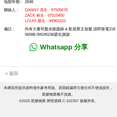
地契年期：
2048
聯絡人：
DANNY 馮生 - 97505676
ZACK 林生 - 97010400
LOUIS 羅生 - 94965333
備註：
尚有大量筍盤未能盡錄 & 歡迎業主放盤 請即致電218
56588 /94245236梁生謝謝
Whatsapp 分享
< 返回
本網頁所提供資料僅作參考用途。若因錯漏而引致任何不便或損失，
凱樂物業概不負責。
©2025 凱樂物業 牌照號碼 C-102307 版權所有。