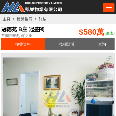
Togg
navi
主頁
›
樓盤搜尋
›
詳情
冠德苑 B座 冠盛閣
$580萬
(綠表)
常樂街5號, 何文田
樓盤資料
按揭計算
查詢