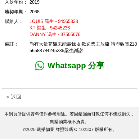
入伙年份：
2019
地契年期：
2068
聯絡人：
LOUIS 羅生 - 94965333
KT 梁生 - 94245236
DANNY 馮生 - 97505676
備註：
尚有大量筍盤未能盡錄 & 歡迎業主放盤 請即致電218
56588 /94245236梁生謝謝
Whatsapp 分享
< 返回
本網頁所提供資料僅作參考用途。若因錯漏而引致任何不便或損失，
凱樂物業概不負責。
©2025 凱樂物業 牌照號碼 C-102307 版權所有。