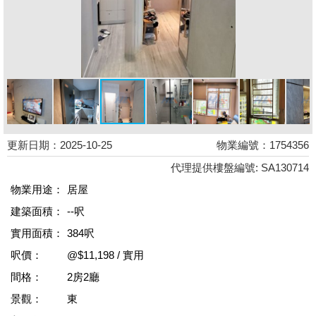
更新日期：2025-10-25
物業編號：1754356
代理提供樓盤編號: SA130714
物業用途：
居屋
建築面積：
--呎
實用面積：
384呎
呎價：
@$11,198 / 實用
間格：
2房2廳
景觀：
東