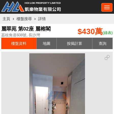
Togg
navi
主頁
›
樓盤搜尋
›
詳情
麗翠苑 第02座 麗榕閣
$430萬
(綠表)
荔枝角道608號, 長沙灣
樓盤資料
地圖
按揭計算
查詢