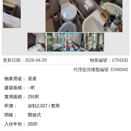
更新日期：2026-04-29
物業編號：1754332
代理提供樓盤編號: D340342
物業用途：
居屋
建築面積：
--呎
實用面積：
291呎
呎價：
@$12,027 / 實用
間格：
開放式
入伙年份：
2020