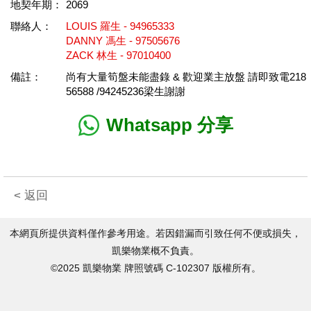
地契年期：
2069
聯絡人：
LOUIS 羅生 - 94965333
DANNY 馮生 - 97505676
ZACK 林生 - 97010400
備註：
尚有大量筍盤未能盡錄 & 歡迎業主放盤 請即致電218
56588 /94245236梁生謝謝
Whatsapp 分享
< 返回
本網頁所提供資料僅作參考用途。若因錯漏而引致任何不便或損失，
凱樂物業概不負責。
©2025 凱樂物業 牌照號碼 C-102307 版權所有。