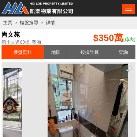
Togg
navi
主頁
›
樓盤搜尋
›
詳情
尚文苑
$350萬
(綠表)
德士古道69號, 葵涌
樓盤資料
地圖
按揭計算
查詢