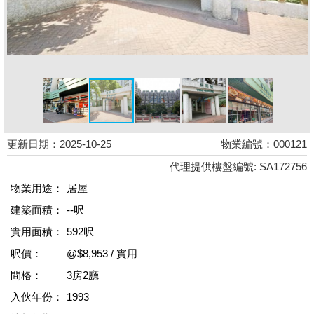
更新日期：2025-10-25
物業編號：000121
代理提供樓盤編號: SA172756
物業用途：
居屋
建築面積：
--呎
實用面積：
592呎
呎價：
@$8,953 / 實用
間格：
3房2廳
入伙年份：
1993