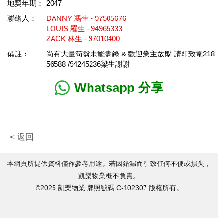
地契年期：
2047
聯絡人：
DANNY 馮生 - 97505676
LOUIS 羅生 - 94965333
ZACK 林生 - 97010400
備註：
尚有大量筍盤未能盡錄 & 歡迎業主放盤 請即致電218
56588 /94245236梁生謝謝
Whatsapp 分享
< 返回
本網頁所提供資料僅作參考用途。若因錯漏而引致任何不便或損失，
凱樂物業概不負責。
©2025 凱樂物業 牌照號碼 C-102307 版權所有。