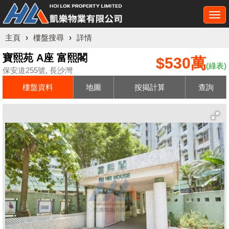
Togg
navi
主頁
›
樓盤搜尋
›
詳情
寶熙苑 A座 富熙閣
$530萬
(綠表)
保安道255號, 長沙灣
樓盤資料
地圖
按揭計算
查詢