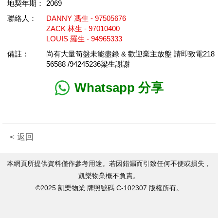
地契年期：
2069
聯絡人：
DANNY 馮生 - 97505676
ZACK 林生 - 97010400
LOUIS 羅生 - 94965333
備註：
尚有大量筍盤未能盡錄 & 歡迎業主放盤 請即致電218
56588 /94245236梁生謝謝
Whatsapp 分享
< 返回
本網頁所提供資料僅作參考用途。若因錯漏而引致任何不便或損失，
凱樂物業概不負責。
©2025 凱樂物業 牌照號碼 C-102307 版權所有。