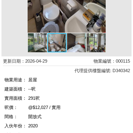
更新日期：2026-04-29
物業編號：000115
代理提供樓盤編號: D340342
物業用途：
居屋
建築面積：
--呎
實用面積：
291呎
呎價：
@$12,027 / 實用
間格：
開放式
入伙年份：
2020