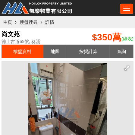
Togg
navi
主頁
›
樓盤搜尋
›
詳情
尚文苑
$350萬
(綠表)
德士古道69號, 葵涌
樓盤資料
地圖
按揭計算
查詢