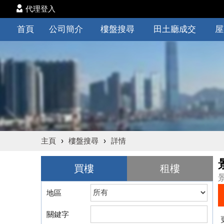
代理登入
首頁
公司簡介
樓盤搜尋
田土廳成交
屋
主頁
›
樓盤搜尋
›
詳情
買樓
租樓
地區
關鍵字