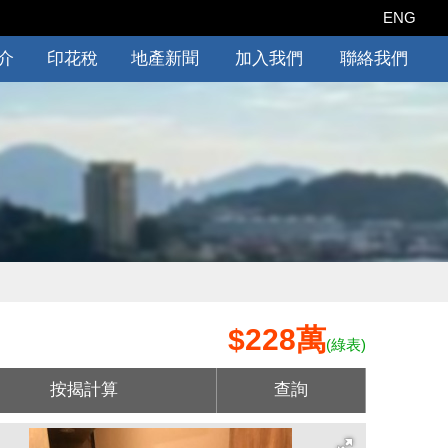
ENG
介
印花稅
地產新聞
加入我們
聯絡我們
$228萬
(綠表)
按揭計算
查詢