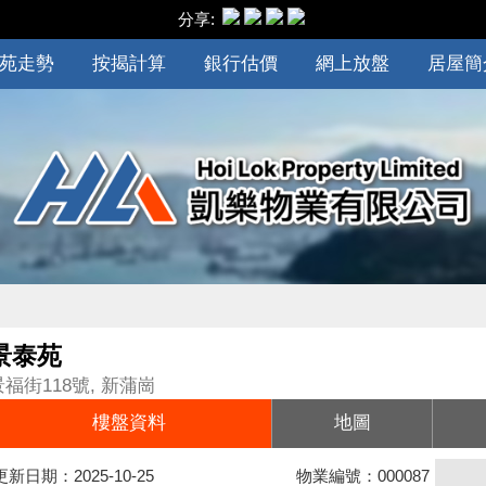
分享:
苑走勢
按揭計算
銀行估價
網上放盤
居屋簡
景泰苑
景福街118號, 新蒲崗
樓盤資料
地圖
更新日期：2025-10-25
物業編號：000087