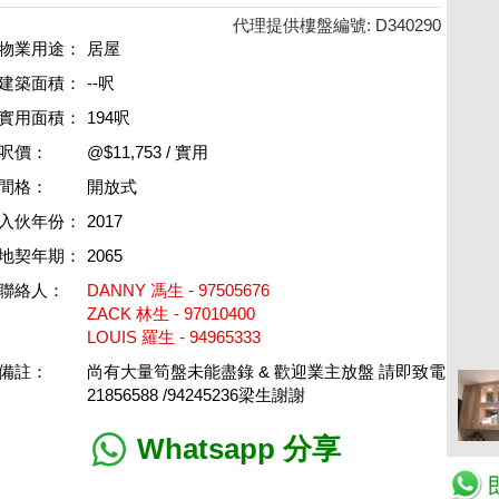
代理提供樓盤編號: D340290
物業用途：
居屋
建築面積：
--呎
實用面積：
194呎
呎價：
@$11,753 / 實用
間格：
開放式
入伙年份：
2017
地契年期：
2065
聯絡人：
DANNY 馮生 - 97505676
ZACK 林生 - 97010400
LOUIS 羅生 - 94965333
備註：
尚有大量筍盤未能盡錄 & 歡迎業主放盤 請即致電
21856588 /94245236梁生謝謝
Whatsapp 分享