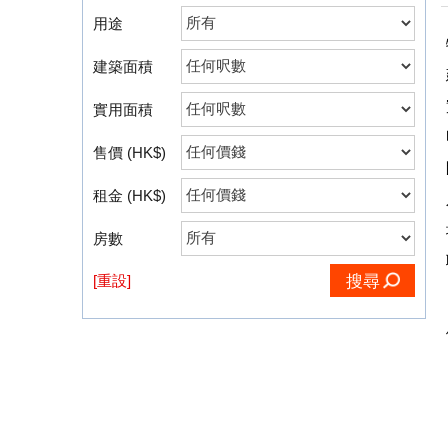
用途
建築面積
實用面積
售價 (HK$)
租金 (HK$)
房數
[重設]
搜尋