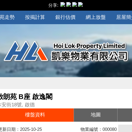
分享:
苑走勢
按揭計算
銀行估價
網上放盤
居屋簡
啟朗苑 B座 啟逸閣
沐安街18號, 啟德
樓盤資料
地圖
更新日期：2025-10-25
物業編號：000080