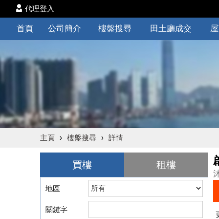
代理登入
首頁
公司簡介
樓盤搜尋
田土廳成交
屋
主頁
›
樓盤搜尋
›
詳情
買樓
租樓
地區
關鍵字