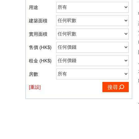
用途
建築面積
實用面積
售價 (HK$)
租金 (HK$)
房數
[重設]
搜尋