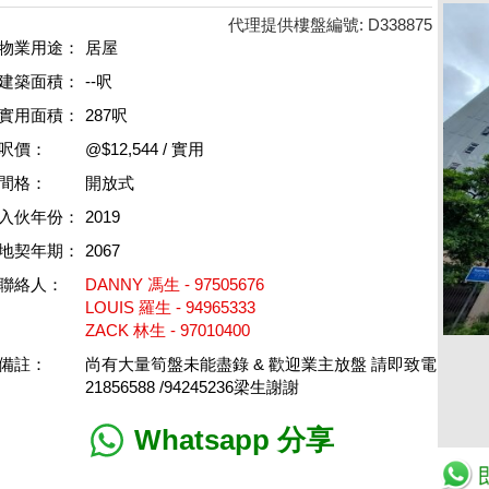
代理提供樓盤編號: D338875
物業用途：
居屋
建築面積：
--呎
實用面積：
287呎
呎價：
@$12,544 / 實用
間格：
開放式
入伙年份：
2019
地契年期：
2067
聯絡人：
DANNY 馮生 - 97505676
LOUIS 羅生 - 94965333
ZACK 林生 - 97010400
備註：
尚有大量筍盤未能盡錄 & 歡迎業主放盤 請即致電
21856588 /94245236梁生謝謝
Whatsapp 分享