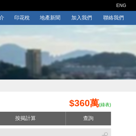
ENG
介
印花稅
地產新聞
加入我們
聯絡我們
$360萬
(綠表)
按揭計算
查詢