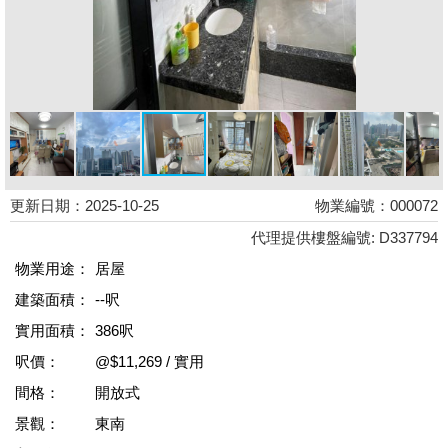
更新日期：2025-10-25
物業編號：000072
代理提供樓盤編號: D337794
物業用途：
居屋
建築面積：
--呎
實用面積：
386呎
呎價：
@$11,269 / 實用
間格：
開放式
景觀：
東南