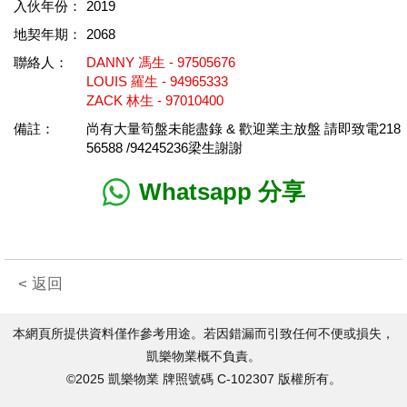
入伙年份：
2019
地契年期：
2068
聯絡人：
DANNY 馮生 - 97505676
LOUIS 羅生 - 94965333
ZACK 林生 - 97010400
備註：
尚有大量筍盤未能盡錄 & 歡迎業主放盤 請即致電218
56588 /94245236梁生謝謝
Whatsapp 分享
< 返回
本網頁所提供資料僅作參考用途。若因錯漏而引致任何不便或損失，
凱樂物業概不負責。
©2025 凱樂物業 牌照號碼 C-102307 版權所有。