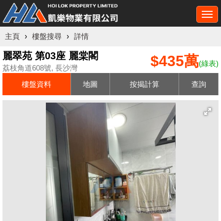
Togg
navi
主頁
›
樓盤搜尋
›
詳情
麗翠苑 第03座 麗棠閣
$435萬
(綠表)
荔枝角道608號, 長沙灣
樓盤資料
地圖
按揭計算
查詢