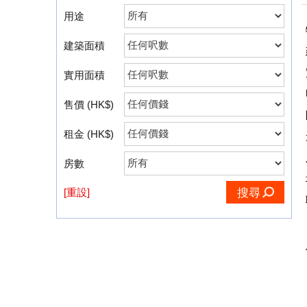
用途
建築面積
實用面積
售價 (HK$)
租金 (HK$)
房數
[重設]
搜尋