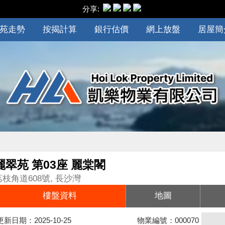
分享:
苑走勢
按揭計算
銀行估價
網上放盤
居屋簡
麗翠苑 第03座 麗棠閣
荔枝角道608號, 長沙灣
樓盤資料
地圖
更新日期：2025-10-25
物業編號：000070