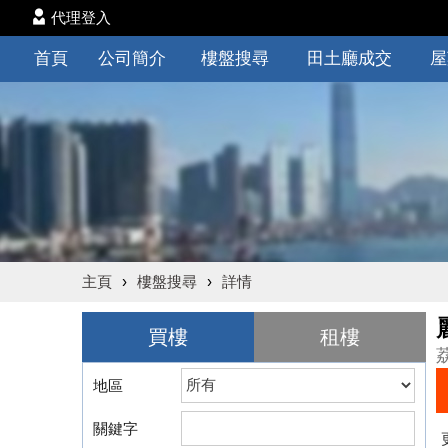
代理登入
首頁
公司簡介
樓盤搜尋
田土廳成交
屋
主頁
›
樓盤搜尋
›
詳情
買樓
租樓
地區
關鍵字