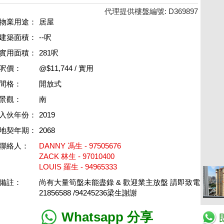
代理提供樓盤編號: D369897
物業用途：
居屋
建築面積：
--呎
實用面積：
281呎
呎價：
@$11,744 / 實用
間格：
開放式
景觀：
南
入伙年份：
2019
地契年期：
2068
聯絡人：
DANNY 馮生 - 97505676
ZACK 林生 - 97010400
LOUIS 羅生 - 94965333
備註：
尚有大量筍盤未能盡錄 & 歡迎業主放盤 請即致電
21856588 /94245236梁生謝謝
Whatsapp 分享