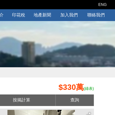
ENG
介
印花稅
地產新聞
加入我們
聯絡我們
$330萬
(綠表)
按揭計算
查詢