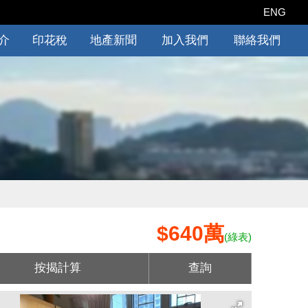
ENG
介
印花稅
地產新聞
加入我們
聯絡我們
$640萬
(綠表)
按揭計算
查詢