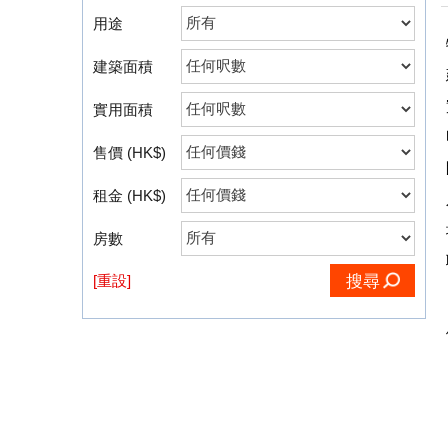
用途
建築面積
實用面積
售價 (HK$)
租金 (HK$)
房數
[重設]
搜尋