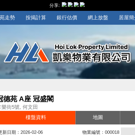
分享:
苑走勢
按揭計算
銀行估價
網上放盤
居屋簡
冠德苑 A座 冠盛閣
常樂街5號, 何文田
樓盤資料
地圖
更新日期：2026-02-06
物業編號：000018