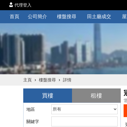
代理登入
首頁
公司簡介
樓盤搜尋
田土廳成交
屋
主頁
›
樓盤搜尋
›
詳情
買樓
租樓
地區
關鍵字