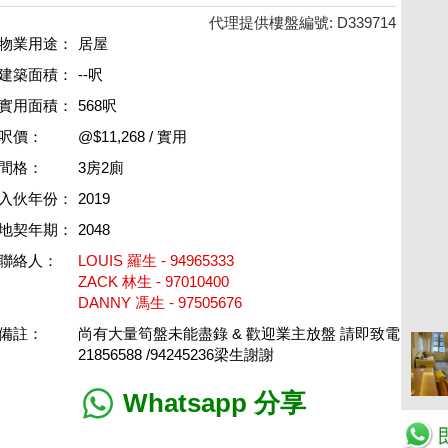
代理提供樓盤編號: D339714
物業用途：
居屋
建築面積：
--呎
實用面積：
568呎
呎價：
@$11,268 / 實用
間格：
3房2廁
入伙年份：
2019
地契年期：
2048
聯絡人：
LOUIS 羅生 - 94965333
ZACK 林生 - 97010400
DANNY 馮生 - 97505676
備註：
尚有大量筍盤未能盡錄 & 歡迎業主放盤 請即致電
21856588 /94245236梁生謝謝
Whatsapp 分享