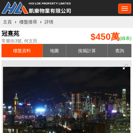
Togg
navi
主頁
›
樓盤搜尋
›
詳情
冠熹苑
$450萬
(綠表)
常樂街3號, 何文田
樓盤資料
地圖
按揭計算
查詢