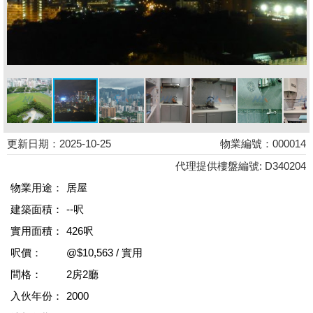
更新日期：2025-10-25
物業編號：000014
代理提供樓盤編號: D340204
物業用途：
居屋
建築面積：
--呎
實用面積：
426呎
呎價：
@$10,563 / 實用
間格：
2房2廳
入伙年份：
2000