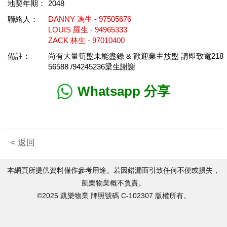
地契年期：
2048
聯絡人：
DANNY 馮生 - 97505676
LOUIS 羅生 - 94965333
ZACK 林生 - 97010400
備註：
尚有大量筍盤未能盡錄 & 歡迎業主放盤 請即致電218
56588 /94245236梁生謝謝
Whatsapp 分享
< 返回
本網頁所提供資料僅作參考用途。若因錯漏而引致任何不便或損失，
凱樂物業概不負責。
©2025 凱樂物業 牌照號碼 C-102307 版權所有。