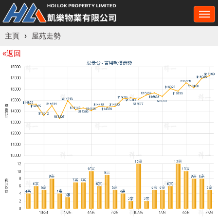
Togg
navi
主頁
›
屋苑走勢
«返回