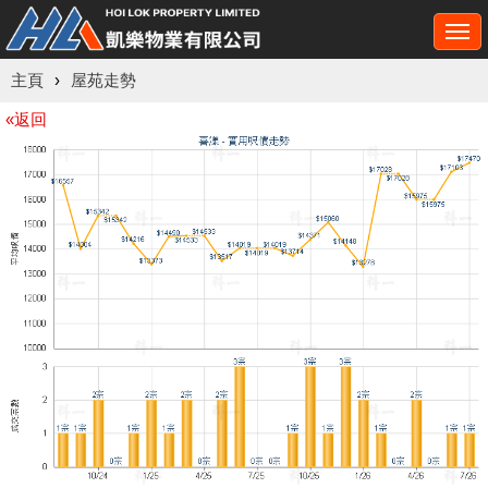
Togg
navi
主頁
›
屋苑走勢
«返回