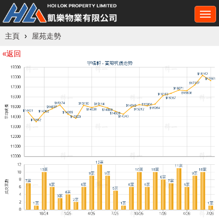
Togg
navi
主頁
›
屋苑走勢
«返回